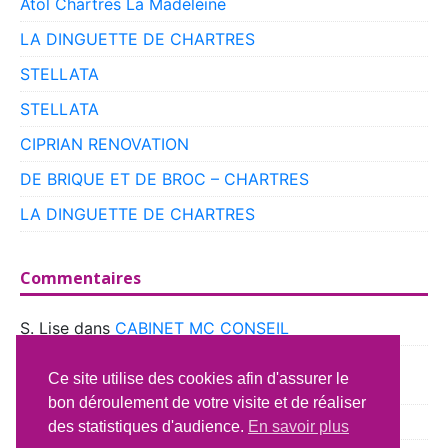
Atol Chartres La Madeleine
LA DINGUETTE DE CHARTRES
STELLATA
STELLATA
CIPRIAN RENOVATION
DE BRIQUE ET DE BROC – CHARTRES
LA DINGUETTE DE CHARTRES
Commentaires
S. Lise
dans
CABINET MC CONSEIL
boyer
dans
CLUB VOITURES ANCIENNES DE
Ce site utilise des cookies afin d'assurer le
BEAUCE
bon déroulement de votre visite et de réaliser
Richard Lavery
dans
ATELIER DU CAMPING CAR
des statistiques d'audience.
En savoir plus