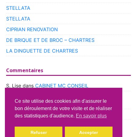
STELLATA
STELLATA
CIPRIAN RENOVATION
DE BRIQUE ET DE BROC – CHARTRES
LA DINGUETTE DE CHARTRES
Commentaires
S. Lise
dans
CABINET MC CONSEIL
boyer
dans
CLUB VOITURES ANCIENNES DE
Ce site utilise des cookies afin d'assurer le
BEAUCE
bon déroulement de votre visite et de réaliser
Richard Lavery
dans
ATELIER DU CAMPING CAR
des statistiques d'audience.
En savoir plus
Refuser
Accepter