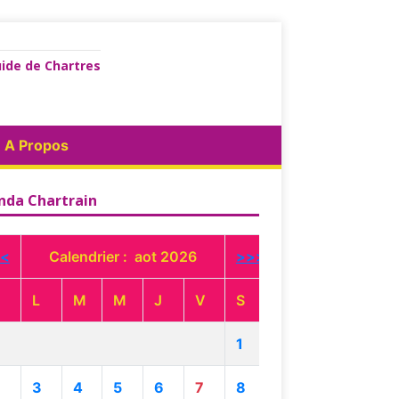
ide de Chartres
A Propos
nda Chartrain
<
Calendrier : aot 2026
>>>
L
M
M
J
V
S
1
3
4
5
6
7
8