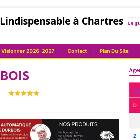
Lindispensable à Chartres
Le gu
Visionner 2026-2027
Contact
Plan Du Site
BOIS
Age
S
<<
D
2