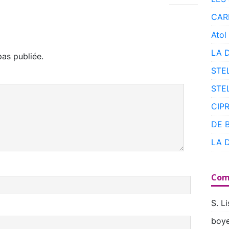
CAR
Atol
LA 
as publiée.
STE
STE
CIP
DE 
LA 
Com
S. Li
boye