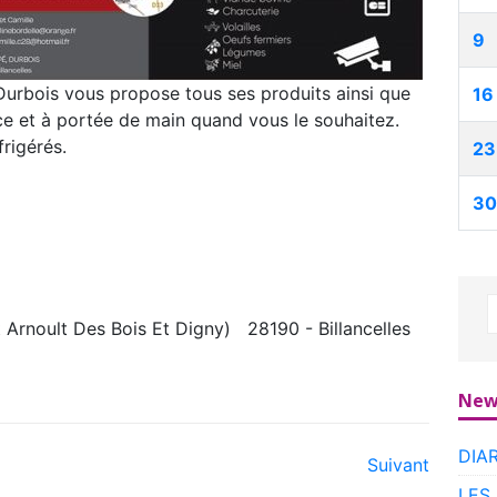
9
Durbois vous propose tous ses produits ainsi que
16
ice et à portée de main quand vous le souhaitez.
frigérés.
23
30
 Arnoult Des Bois Et Digny) 28190 - Billancelles
New
DIA
Suivant
LES