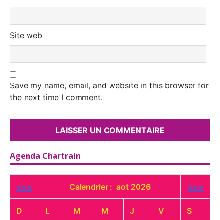
Site web
Save my name, email, and website in this browser for
the next time I comment.
Agenda Chartrain
<<<
Calendrier : aot 2026
>>>
D
L
M
M
J
V
S