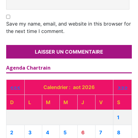
Save my name, email, and website in this browser for
the next time I comment.
Agenda Chartrain
<<<
Calendrier : aot 2026
>>>
D
L
M
M
J
V
S
1
2
3
4
5
6
7
8