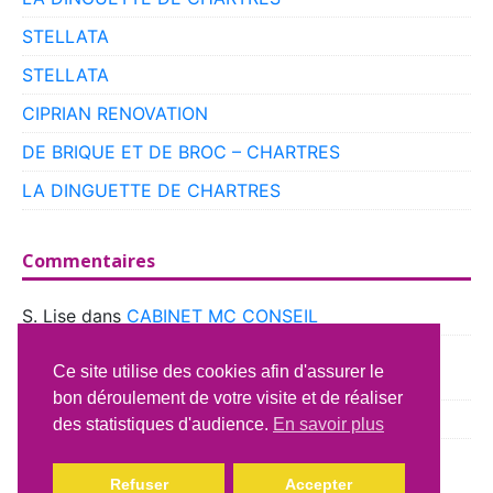
STELLATA
STELLATA
CIPRIAN RENOVATION
DE BRIQUE ET DE BROC – CHARTRES
LA DINGUETTE DE CHARTRES
Commentaires
S. Lise
dans
CABINET MC CONSEIL
boyer
dans
CLUB VOITURES ANCIENNES DE
Ce site utilise des cookies afin d'assurer le
BEAUCE
bon déroulement de votre visite et de réaliser
Richard Lavery
dans
ATELIER DU CAMPING CAR
des statistiques d'audience.
En savoir plus
Refuser
Accepter