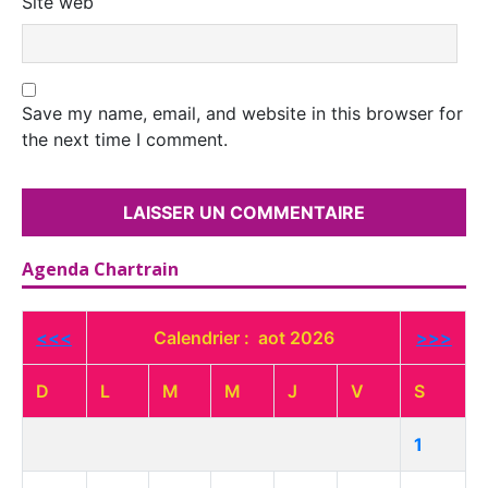
Site web
Save my name, email, and website in this browser for
the next time I comment.
Agenda Chartrain
<<<
Calendrier : aot 2026
>>>
D
L
M
M
J
V
S
1