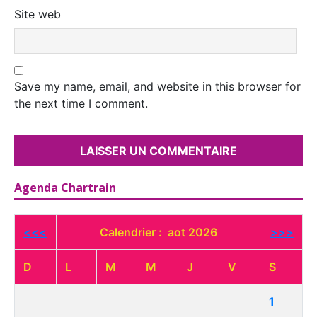
Site web
Save my name, email, and website in this browser for
the next time I comment.
Agenda Chartrain
<<<
Calendrier : aot 2026
>>>
D
L
M
M
J
V
S
1