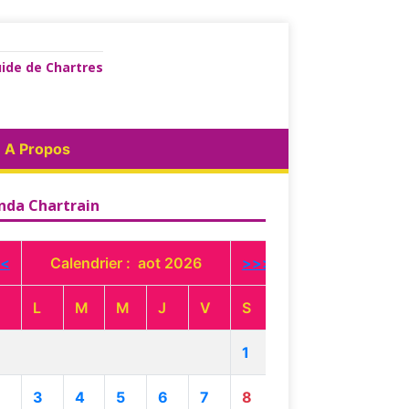
ide de Chartres
A Propos
nda Chartrain
<
Calendrier : aot 2026
>>>
L
M
M
J
V
S
1
3
4
5
6
7
8