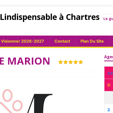
Lindispensable à Chartres
Le gu
Visionner 2026-2027
Contact
Plan Du Site
 DE MARION
Age
<<
D
2