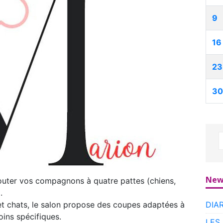
9
16
23
30
New
outer vos compagnons à quatre pattes (chiens,
.
DIA
 et chats, le salon propose des coupes adaptées à
oins spécifiques.
LES