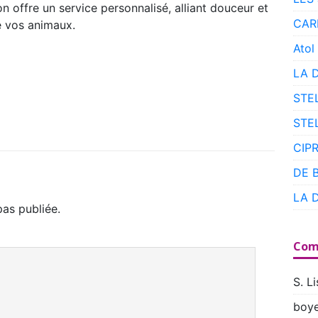
 offre un service personnalisé, alliant douceur et
CAR
e vos animaux.
Atol
LA 
STE
STE
CIP
DE 
LA 
as publiée.
Com
S. Li
boye