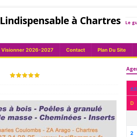
Lindispensable à Chartres
Le gu
Visionner 2026-2027
Contact
Plan Du Site
ES
Age
<<
D
2