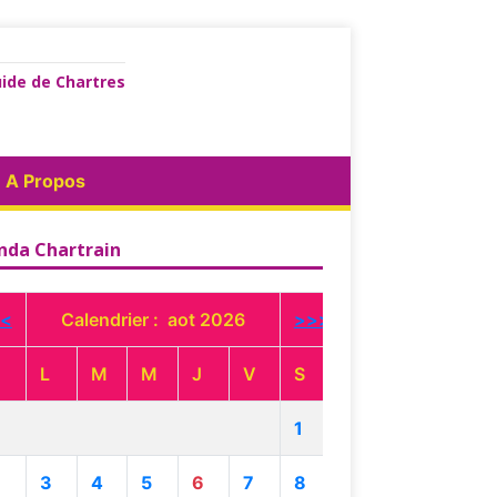
ide de Chartres
A Propos
nda Chartrain
<
Calendrier : aot 2026
>>>
L
M
M
J
V
S
1
3
4
5
6
7
8