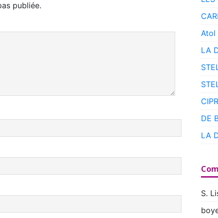
as publiée.
CAR
Atol
LA 
STE
STE
CIP
DE 
LA 
Com
S. Li
boye