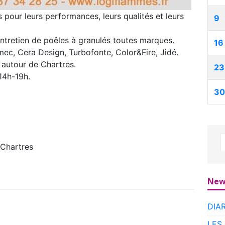
s pour leurs performances, leurs qualités et leurs
9
entretien de poêles à granulés toutes marques.
16
mec, Cera Design, Turbofonte, Color&Fire, Jidé.
 autour de Chartres.
23
14h-19h.
30
Chartres
New
DIA
LES