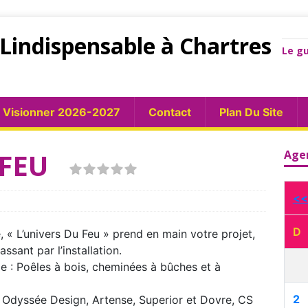
Lindispensable à Chartres
Le gu
Visionner 2026-2027
Contact
Plan Du Site
U FEU
Age
<<
D
, « L’univers Du Feu » prend en main votre projet,
assant par l’installation.
e : Poêles à bois, cheminées à bûches et à
2
 Odyssée Design, Artense, Superior et Dovre, CS