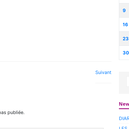
9
16
23
30
Suivant
New
as publiée.
DIA
LES