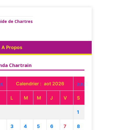
ide de Chartres
A Propos
nda Chartrain
<
Calendrier : aot 2026
>>>
L
M
M
J
V
S
1
3
4
5
6
7
8