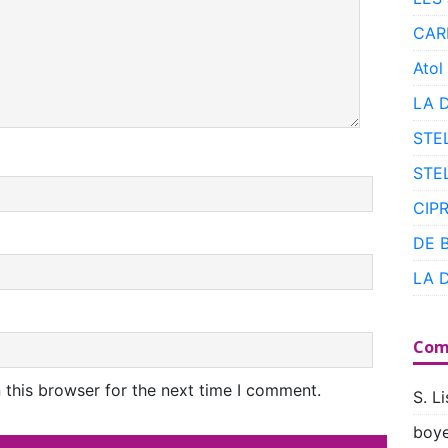
CAR
Atol
LA 
STE
STE
CIP
DE 
LA 
Com
 this browser for the next time I comment.
S. Li
boye