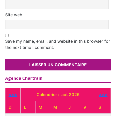
Site web
Save my name, email, and website in this browser for
the next time I comment.
Agenda Chartrain
<<<
Calendrier : aot 2026
>>>
D
L
M
M
J
V
S