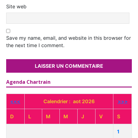
Site web
Save my name, email, and website in this browser for
the next time I comment.
Agenda Chartrain
<<<
Calendrier : aot 2026
>>>
D
L
M
M
J
V
S
1