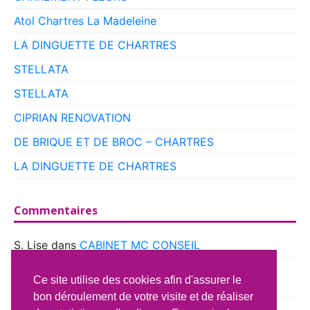
Atol Chartres La Madeleine
LA DINGUETTE DE CHARTRES
STELLATA
STELLATA
CIPRIAN RENOVATION
DE BRIQUE ET DE BROC – CHARTRES
LA DINGUETTE DE CHARTRES
Commentaires
S. Lise
dans
CABINET MC CONSEIL
boyer
dans
CLUB VOITURES ANCIENNES DE
Ce site utilise des cookies afin d'assurer le
BEAUCE
bon déroulement de votre visite et de réaliser
Richard Lavery
dans
ATELIER DU CAMPING CAR