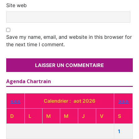
Site web
Save my name, email, and website in this browser for
the next time I comment.
Agenda Chartrain
<<<
Calendrier : aot 2026
>>>
D
L
M
M
J
V
S
1