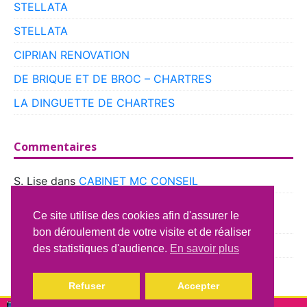
STELLATA
STELLATA
CIPRIAN RENOVATION
DE BRIQUE ET DE BROC – CHARTRES
LA DINGUETTE DE CHARTRES
Commentaires
S. Lise
dans
CABINET MC CONSEIL
boyer
dans
CLUB VOITURES ANCIENNES DE
Ce site utilise des cookies afin d'assurer le
BEAUCE
bon déroulement de votre visite et de réaliser
Richard Lavery
dans
ATELIER DU CAMPING CAR
des statistiques d'audience.
En savoir plus
Refuser
Accepter