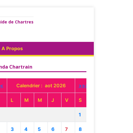
ide de Chartres
A Propos
nda Chartrain
<
Calendrier : aot 2026
>>>
L
M
M
J
V
S
1
3
4
5
6
7
8