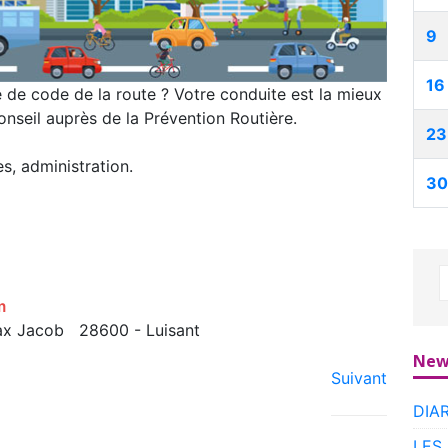
9
16
 de code de la route ? Votre conduite est la mieux
nseil auprès de la Prévention Routière.
23
es, administration.
30
m
ax Jacob 28600 - Luisant
New
Suivant
DIA
LES