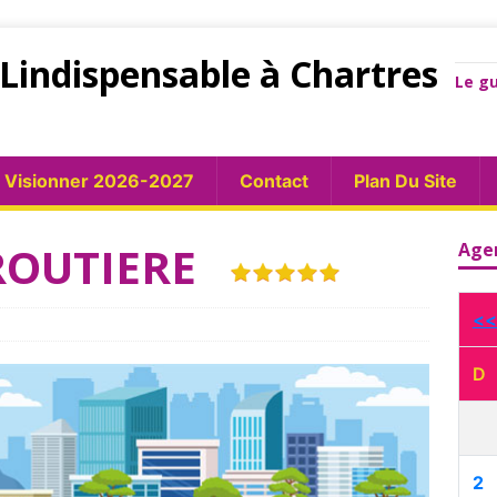
Lindispensable à Chartres
Le gu
Visionner 2026-2027
Contact
Plan Du Site
ROUTIERE
Age
<<
D
2