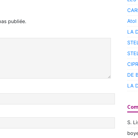
CAR
Atol
as publiée.
LA 
STE
STE
CIP
DE 
LA 
Com
S. Li
boye