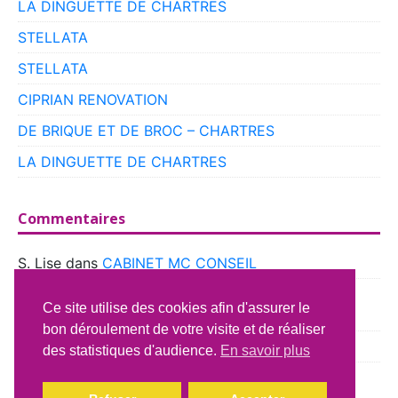
LA DINGUETTE DE CHARTRES
STELLATA
STELLATA
CIPRIAN RENOVATION
DE BRIQUE ET DE BROC – CHARTRES
LA DINGUETTE DE CHARTRES
Commentaires
S. Lise
dans
CABINET MC CONSEIL
boyer
dans
CLUB VOITURES ANCIENNES DE
Ce site utilise des cookies afin d'assurer le
BEAUCE
bon déroulement de votre visite et de réaliser
Richard Lavery
dans
ATELIER DU CAMPING CAR
des statistiques d'audience.
En savoir plus