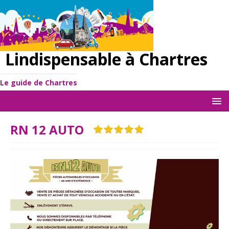
Lindispensable à Chartres
Le guide de Chartres
RN 12 AUTO