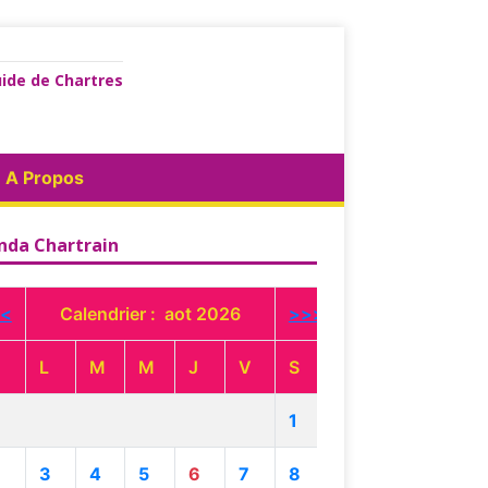
ide de Chartres
A Propos
nda Chartrain
<
Calendrier : aot 2026
>>>
L
M
M
J
V
S
1
3
4
5
6
7
8