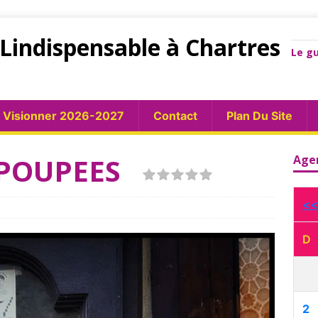
Lindispensable à Chartres
Le gu
Visionner 2026-2027
Contact
Plan Du Site
E POUPEES
Age
<<
D
2