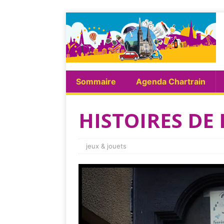
Sommaire
Agenda Chartrain
HISTOIRES D
jeux & jouets