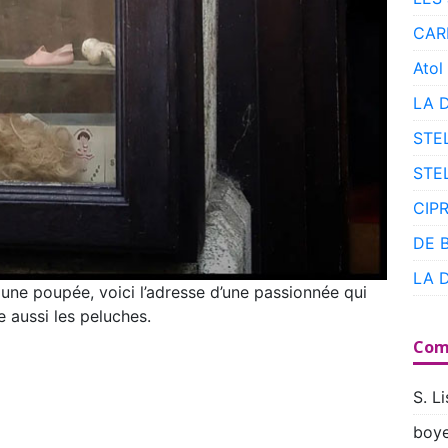
CAR
Atol
LA 
STE
STE
CIP
DE 
LA 
 une poupée, voici l’adresse d’une passionnée qui
e aussi les peluches.
Com
S. Li
boye