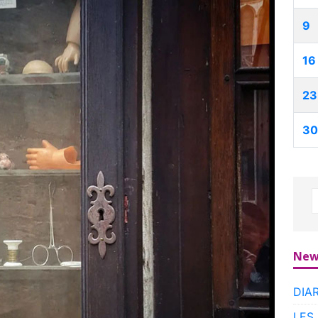
9
16
23
30
New
DIA
LES