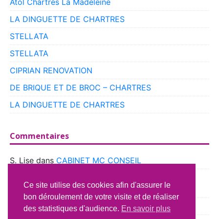
Atol Chartres La Madeleine
LA DINGUETTE DE CHARTRES
STELLATA
STELLATA
CIPRIAN RENOVATION
DE BRIQUE ET DE BROC – CHARTRES
LA DINGUETTE DE CHARTRES
Commentaires
S. Lise
dans
CABINET MC CONSEIL
boyer
dans
CLUB VOITURES ANCIENNES DE
Ce site utilise des cookies afin d'assurer le
BEAUCE
bon déroulement de votre visite et de réaliser
Richard Lavery
dans
ATELIER DU CAMPING CAR
des statistiques d'audience.
En savoir plus