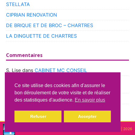
STELLATA
CIPRIAN RENOVATION
DE BRIQUE ET DE BROC – CHARTRES
LA DINGUETTE DE CHARTRES
Commentaires
S. Lise
dans
CABINET MC CONSEIL
boyer
dans
CLUB VOITURES ANCIENNES DE
Ce site utilise des cookies afin d'assurer le
BEAUCE
bon déroulement de votre visite et de réaliser
Richard Lavery
dans
ATELIER DU CAMPING CAR
des statistiques d'audience.
En savoir plus
Refuser
Accepter
Copyright © lindispensable | 2026