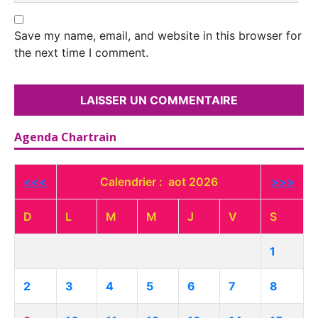
Save my name, email, and website in this browser for
the next time I comment.
Agenda Chartrain
<<<
Calendrier : aot 2026
>>>
D
L
M
M
J
V
S
1
2
3
4
5
6
7
8