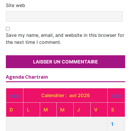
Site web
Save my name, email, and website in this browser for
the next time I comment.
Agenda Chartrain
<<<
Calendrier : aot 2026
>>>
D
L
M
M
J
V
S
1