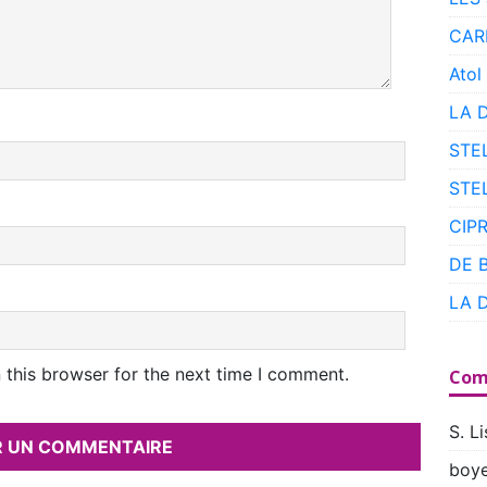
CAR
Atol
LA 
STE
STE
CIP
DE 
LA 
 this browser for the next time I comment.
Com
S. Li
boye