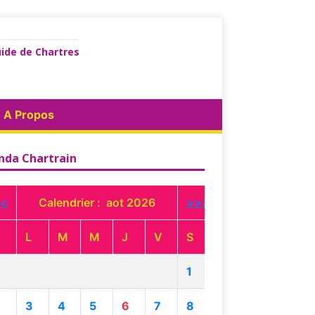
ide de Chartres
A Propos
nda Chartrain
<
Calendrier : aot 2026
>>>
L
M
M
J
V
S
1
3
4
5
6
7
8