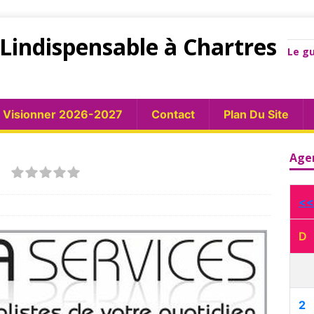
Lindispensable à Chartres
Le gu
Visionner 2026-2027
Contact
Plan Du Site
S
Age
<<
D
2