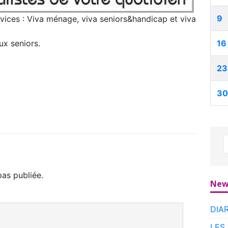
9
rvices : Viva ménage, viva seniors&handicap et viva
ux seniors.
16
23
30
as publiée.
New
DIA
LES