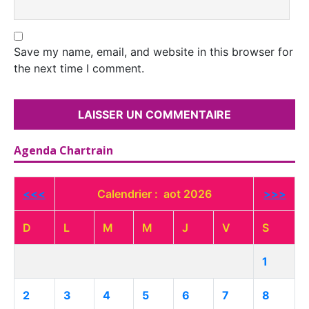
Save my name, email, and website in this browser for
the next time I comment.
Agenda Chartrain
<<<
Calendrier : aot 2026
>>>
D
L
M
M
J
V
S
1
2
3
4
5
6
7
8