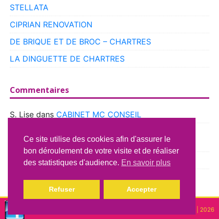
STELLATA
CIPRIAN RENOVATION
DE BRIQUE ET DE BROC – CHARTRES
LA DINGUETTE DE CHARTRES
Commentaires
S. Lise
dans
CABINET MC CONSEIL
boyer
dans
CLUB VOITURES ANCIENNES DE
Ce site utilise des cookies afin d'assurer le
BEAUCE
bon déroulement de votre visite et de réaliser
Richard Lavery
dans
ATELIER DU CAMPING CAR
des statistiques d'audience.
En savoir plus
Refuser
Accepter
Copyright © lindispensable | 2026