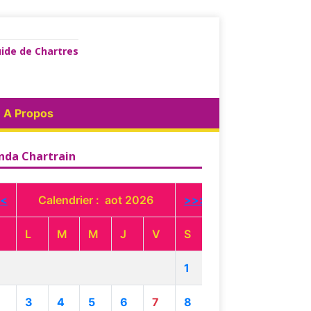
ide de Chartres
A Propos
nda Chartrain
<
Calendrier : aot 2026
>>>
L
M
M
J
V
S
1
3
4
5
6
7
8