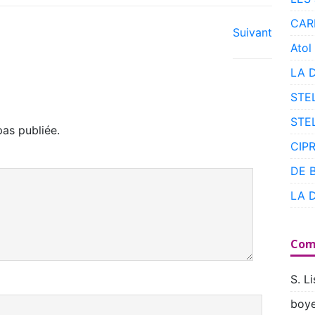
CAR
Suivant
Atol
LA 
STE
STE
as publiée.
CIP
DE 
LA 
Com
S. Li
boye