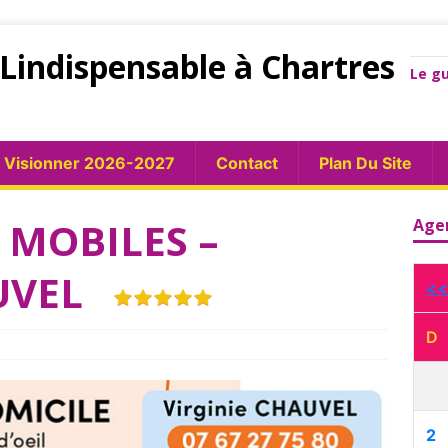
Lindispensable à Chartres
Le gu
Visionner 2026-2027
Contact
Plan Du Site
 MOBILES –
Age
AUVEL
<<
D
2