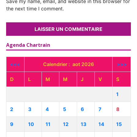
Save my name, email, and website in this browser for
the next time I comment.
Agenda Chartrain
<<<
Calendrier : aot 2026
>>>
D
L
M
M
J
V
S
1
2
3
4
5
6
7
8
9
10
11
12
13
14
15